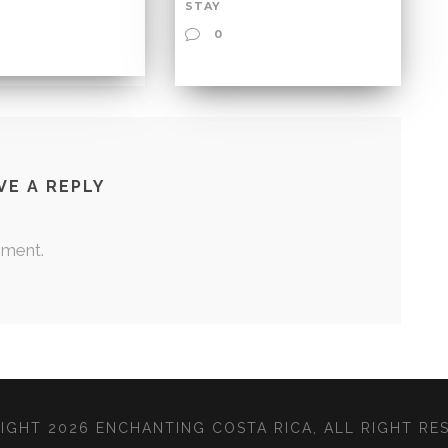
STAY
0
VE A REPLY
mment.
IGHT 2026 ENCHANTING COSTA RICA, ALL RIGHT RE