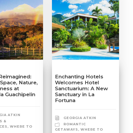
Reimagined:
Enchanting Hotels
 Space, Nature,
Welcomes Hotel
lness at
Sanctuarium: A New
a Guachipelin
Sanctuary in La
Fortuna
GIA ATKIN
GEORGIA ATKIN
S &
ROMANTIC
CES
,
WHERE TO
GETAWAYS
,
WHERE TO