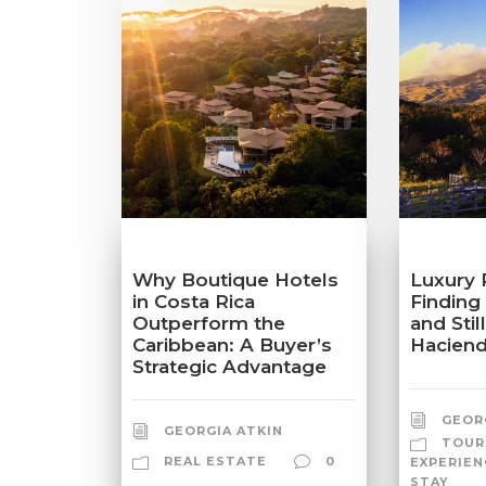
Why Boutique Hotels
Luxury 
in Costa Rica
Finding
Outperform the
and Stil
Caribbean: A Buyer’s
Haciend
Strategic Advantage
GEOR
GEORGIA ATKIN
TOUR
REAL ESTATE
0
EXPERIEN
STAY