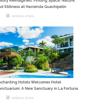
xury Reimagined: Finding Space, Nature,
d Stillness at Hacienda Guachipelin
GEORGIA ATKIN
nchanting Hotels Welcomes Hotel
nctuarium: A New Sanctuary in La Fortuna
GEORGIA ATKIN