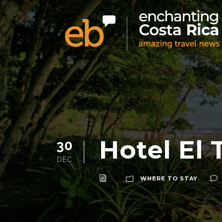
Hotel El
30
DEC
WHERE TO STAY