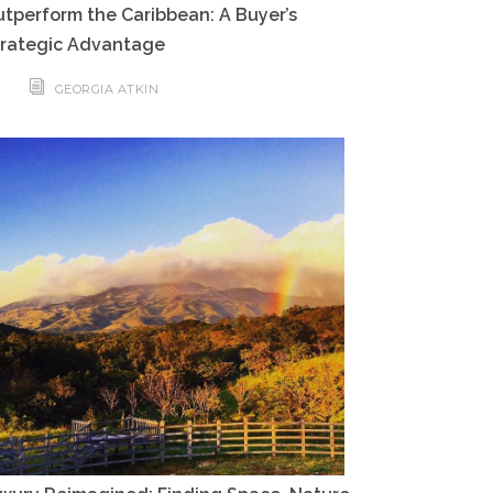
tperform the Caribbean: A Buyer’s
trategic Advantage
GEORGIA ATKIN