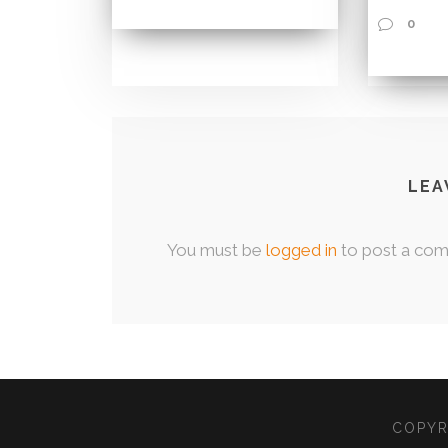
0
LEA
You must be
logged in
to post a co
COPYR