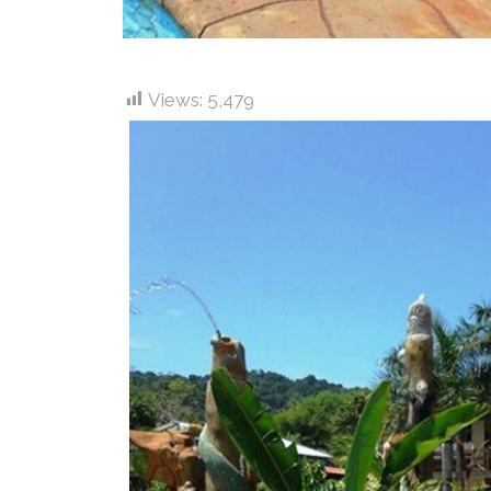
Views:
5,479