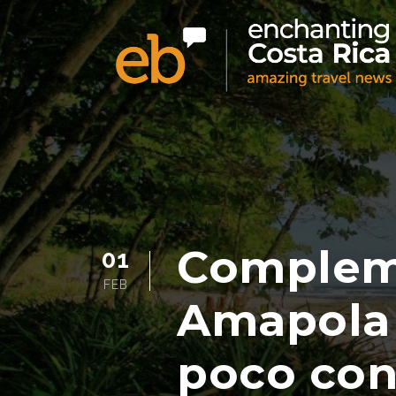
Compleme
01
FEB
Amapola 
poco con