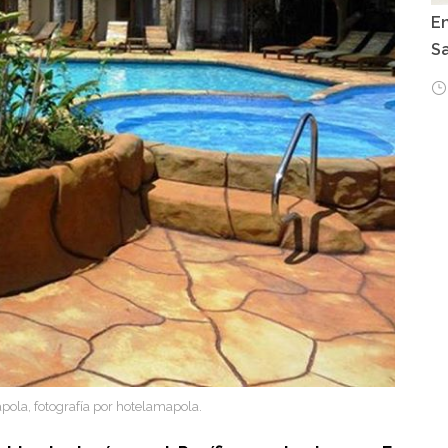
E
Sa
pola, fotografía por hotelamapola.