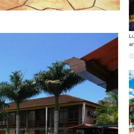
Lu
an