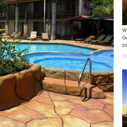
Wh
Ou
S